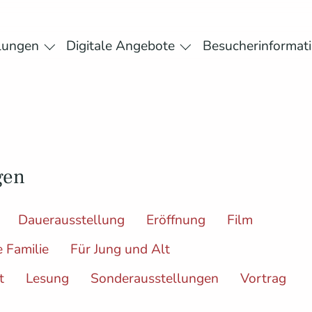
lungen
Digitale Angebote
Besucherinformat
or "Museum"
Submenu for "Ausstellungen"
Submenu for "Digital
gen
Dauerausstellung
Eröffnung
Film
e Familie
Für Jung und Alt
t
Lesung
Sonderausstellungen
Vortrag