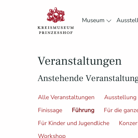
Museum
Ausstel
Submenu f
Skip to main content
Skip to page footer
Veranstaltungen
Anstehende Veranstaltun
Alle Veranstaltungen
Ausstellung
Finissage
Führung
Für die ganz
Für Kinder und Jugendliche
Konzer
Workshop