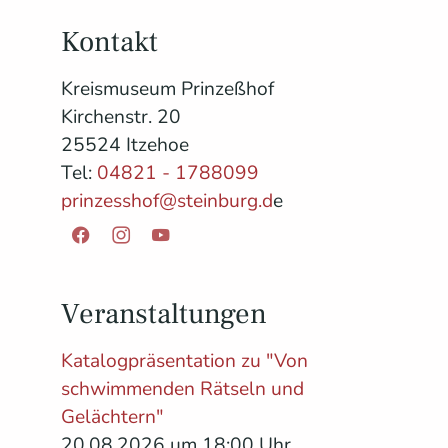
Kontakt
Kreismuseum Prinzeßhof
Kirchenstr. 20
n
25524 Itzehoe
Tel:
04821 - 1788099
prinzesshof@steinburg.d
e
Facebook
Instagram
YouTube
Veranstaltungen
Katalogpräsentation zu "Von
schwimmenden Rätseln und
Gelächtern"
20.08.2026 um 18:00 Uhr