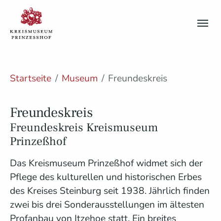
Skip to main content
Skip to page footer
You are here:
Startseite
Museum
Freundeskreis
Freundeskreis
Freundeskreis Kreismuseum
Prinzeßhof
Das Kreismuseum Prinzeßhof widmet sich der
Pflege des kulturellen und historischen Erbes
des Kreises Steinburg seit 1938. Jährlich finden
zwei bis drei Sonderausstellungen im ältesten
Profanbau von Itzehoe statt. Ein breites