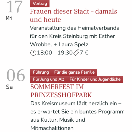
17
Vortrag
Frauen dieser Stadt – damals
und heute
Mittwoch
Veranstaltung des Heimatverbands
für den Kreis Steinburg mit Esther
Wrobbel + Laura Spelz
18:00 - 19:30
7 €
06
Führung
Für die ganze Familie
Für Jung und Alt
Für Kinder und Jugendliche
SOMMERFEST IM
Samstag
PRINZESSHOFPARK
Das Kreismuseum lädt herzlich ein –
es erwartet Sie ein buntes Programm
aus Kultur, Musik und
Mitmachaktionen