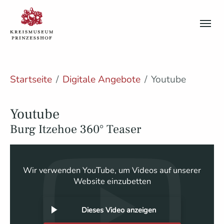
Skip to main content
Skip to page footer
You are here:
Startseite
Digitale Angebote
Youtube
Youtube
Burg Itzehoe 360° Teaser
Wir verwenden YouTube, um Videos auf unserer
Website einzubetten
Dieses Video anzeigen