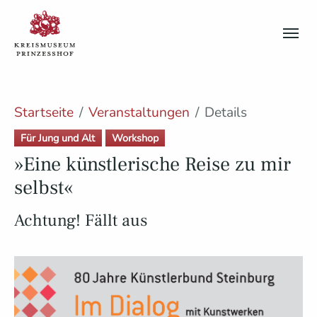
Skip to main content
Skip to page footer
You are here:
Startseite
Veranstaltungen
Details
Für Jung und Alt
Workshop
»Eine künstlerische Reise zu mir
selbst«
Achtung! Fällt aus