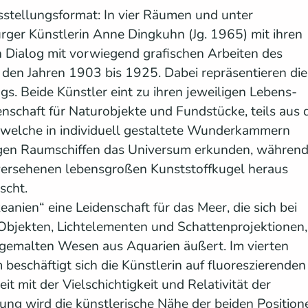
stellungsformat: In vier Räumen und unter
ger Künstlerin Anne Dingkuhn (Jg. 1965) mit ihren
n Dialog mit vorwiegend grafischen Arbeiten des
 den Jahren 1903 bis 1925. Dabei repräsentieren die
s. Beide Künstler eint zu ihren jeweiligen Lebens-
nschaft für Naturobjekte und Fundstücke, teils aus 
, welche in individuell gestaltete Wunderkammern
igen Raumschiffen das Universum erkunden, währen
versehenen lebensgroßen Kunststoffkugel heraus
scht.
nien“ eine Leidenschaft für das Meer, die sich bei
Objekten, Lichtelementen und Schattenprojektionen,
l gemalten Wesen aus Aquarien äußert. Im vierten
beschäftigt sich die Künstlerin auf fluoreszierenden
t mit der Vielschichtigkeit und Relativität der
ng wird die künstlerische Nähe der beiden Position