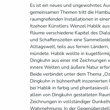
Es ist ein neues und ungewohntes Aus
gemeinsamen Themen tritt die Hambur
raumgreifenden Installationen in eine
Itzehoer Künstlers Wenzel Hablik aus
Räume verschiedene Kapitel des Dialog
und Schaffenszeiten eine Sammelleide
Alltagswelt, teils aus fernen Ländern
mündete. Hablik wollte in kugelförm
Dingkuhn aus einer mit Zeichnungen 
innere Welten und äußere Natur erfor
Beide verbindet unter dem Thema „Ozea
Dingkuhn in bühnenhaft inszenierten 
bei Hablik in farbig und phantasievol
allein von Dingkuhn gestalteten Raum 
Zeichnungen in vollständiger Dunkelhei
Wahrnehmung. In der Gegenüberstellu