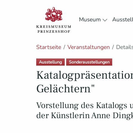
Museum
Ausstel
Submenu f
Skip to main content
Skip to page footer
You are here:
Startseite
Veranstaltungen
Detail
Ausstellung
Sonderausstellungen
Katalogpräsentati
Gelächtern"
Vorstellung des Katalogs
der Künstlerin Anne Din