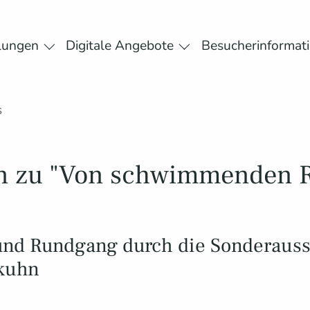
lungen
Digitale Angebote
Besucherinformat
or "Museum"
Submenu for "Ausstellungen"
Submenu for "Digital
s
on zu "Von schwimmenden R
 und Rundgang durch die Sonderauss
gkuhn